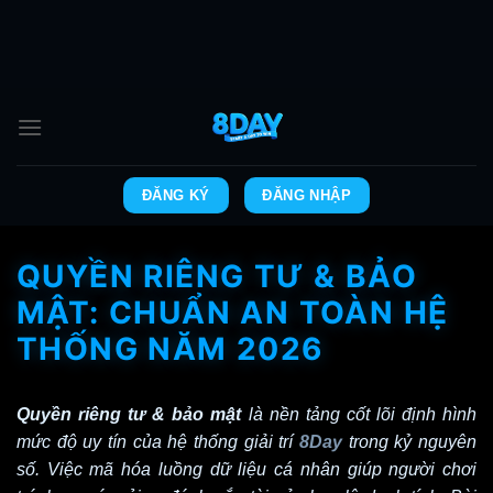
Bỏ
qua
nội
dung
ĐĂNG KÝ
ĐĂNG NHẬP
QUYỀN RIÊNG TƯ & BẢO
MẬT: CHUẨN AN TOÀN HỆ
THỐNG NĂM 2026
Quyền riêng tư & bảo mật
là nền tảng cốt lõi định hình
mức độ uy tín của hệ thống giải trí
8Day
trong kỷ nguyên
số. Việc mã hóa luồng dữ liệu cá nhân giúp người chơi