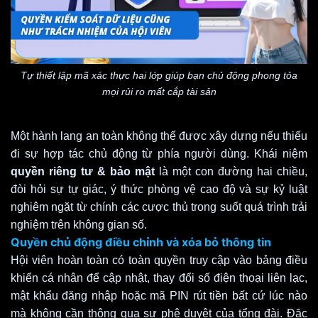
Tự thiết lập mã xác thực hai lớp giúp bạn chủ động phong tỏa
mọi rủi ro mất cắp tài sản
Một hành lang an toàn không thể được xây dựng nếu thiếu
đi sự hợp tác chủ động từ phía người dùng. Khái niệm
quyền riêng tư & bảo mật
là một con đường hai chiều,
đòi hỏi sự tự giác, ý thức phòng vệ cao độ và sự kỷ luật
nghiêm ngặt từ chính các cược thủ trong suốt quá trình trải
nghiệm trên không gian số.
Quyền chủ động điều chỉnh và xóa bỏ thông tin
Hội viên hoàn toàn có toàn quyền truy cập vào bảng điều
khiển cá nhân để cập nhật, thay đổi số điện thoại liên lạc,
mật khẩu đăng nhập hoặc mã PIN rút tiền bất cứ lúc nào
mà không cần thông qua sự phê duyệt của tổng đài. Đặc