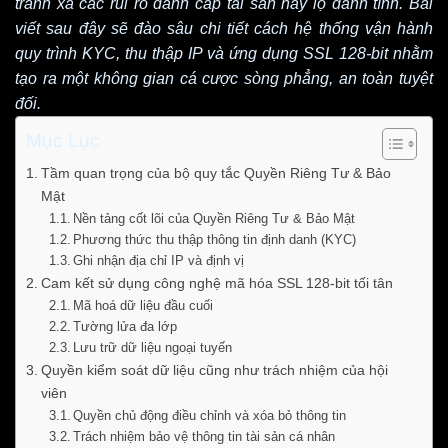
tránh xa các rủi ro đánh cắp tài sản hay lộ danh tính. Bài
viết sau đây sẽ đào sâu chi tiết cách hệ thống vận hành
quy trình KYC, thu thập IP và ứng dụng SSL 128-bit nhằm
tạo ra một không gian cá cược sòng phẳng, an toàn tuyệt
đối.
Mục Lục
Tầm quan trọng của bộ quy tắc Quyền Riêng Tư & Bảo
Mật
Nền tảng cốt lõi của Quyền Riêng Tư & Bảo Mật
Phương thức thu thập thông tin định danh (KYC)
Ghi nhận địa chỉ IP và định vị
Cam kết sử dụng công nghệ mã hóa SSL 128-bit tối tân
Mã hoá dữ liệu đầu cuối
Tường lửa đa lớp
Lưu trữ dữ liệu ngoại tuyến
Quyền kiểm soát dữ liệu cũng như trách nhiệm của hội
viên
Quyền chủ động điều chỉnh và xóa bỏ thông tin
Trách nhiệm bảo vệ thông tin tài sản cá nhân