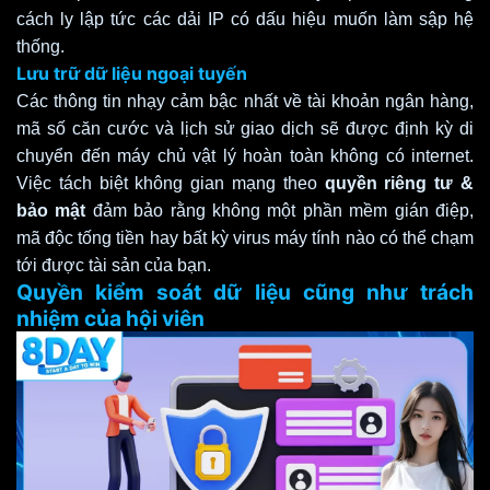
cách ly lập tức các dải IP có dấu hiệu muốn làm sập hệ
thống.
Lưu trữ dữ liệu ngoại tuyến
Các thông tin nhạy cảm bậc nhất về tài khoản ngân hàng,
mã số căn cước và lịch sử giao dịch sẽ được định kỳ di
chuyển đến máy chủ vật lý hoàn toàn không có internet.
Việc tách biệt không gian mạng theo
quyền riêng tư &
bảo mật
đảm bảo rằng không một phần mềm gián điệp,
mã độc tống tiền hay bất kỳ virus máy tính nào có thể chạm
tới được tài sản của bạn.
Quyền kiểm soát dữ liệu cũng như trách
nhiệm của hội viên