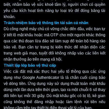
biệt, nhằm bảo vệ sức khoẻ tâm lý, người chơi có quyền
yêu cầu kích hoạt tính năng tự loại trừ để đóng băng tài
khoản.
Trách nhiệm bảo vệ thông tin tài sản cá nhân
Dù công nghệ máy chủ có vững chắc đến đâu, việc bạn tự
ý tiết lộ mật khẩu hoặc mã OTP cho một người khác thông
qua các thủ đoạn lừa đảo sẽ làm sụp đổ toàn bộ hàng rào
bảo vệ. Bạn cần tự trang bị kiến thức để nhận diện các
trang web giả mạo, tuyệt đối không nhấp vào các liên kết
nhận thưởng ảo trên mạng xã hội.
Thiết lập lớp bảo vệ thứ cấp
Việc cài đặt mã xác thực hai yếu tố thông qua các ứng
dụng như Google Authenticator là lá chắn cuối cùng bảo
vệ dòng tiền. Ứng dụng này sử dụng thuật toán mật khẩu
dùng một lần dựa trên thời gian, tạo ra một chuỗi 6 số thay
đổi liên tục mỗi 30 giây. Dù mật khẩu gốc có bị lộ, kẻ gian
cũng không thể đăng nhập hoặc làm lệnh rút tiền nếu
không cầm trên tay thiết bị điện thoại vật lý của bạn.