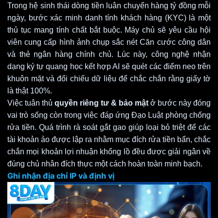
Trong hệ sinh thái dòng tiền luân chuyển hàng tỷ đồng mỗi
ngày, bước xác minh danh tính khách hàng (KYC) là một
thủ tục mang tính chất bắt buộc. Máy chủ sẽ yêu cầu hội
viên cung cấp hình ảnh chụp sắc nét Căn cước công dân
và thẻ ngân hàng chính chủ. Lúc này, công nghệ nhận
dạng ký tự quang học kết hợp AI sẽ quét các điểm neo trên
khuôn mặt và đối chiếu dữ liệu để chắc chắn rằng giấy tờ
là thật 100%.
Việc tuân thủ
quyền riêng tư & bảo mật
ở bước này đóng
vai trò sống còn trong việc đáp ứng Đạo Luật phòng chống
rửa tiền. Quá trình rà soát gắt gao giúp loại bỏ triệt để các
tài khoản ảo được lập ra nhằm mục đích rửa tiền bẩn, chắc
chắn mọi khoản lợi nhuận khổng lồ đều được giải ngân về
đúng chủ nhân đích thực một cách hoàn toàn minh bạch.
Ghi nhận địa chỉ IP và định vị