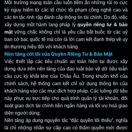
Môi trường mạng toàn cầu luôn tiềm ẩn những rủi ro cực
kỳ nguy hiểm từ các tổ chức tội phạm công nghệ cao và
các tin tặc rình rập đánh cắp thông tin tài chính. Do đó, việc
xây dựng một hành lang pháp lý
quyền riêng tư & bảo
mật
vững chắc không chỉ là yêu cầu bắt buộc từ các uỷ
ban cờ bạc quốc tế mà còn là lời cam kết đanh thép về uy
tín thương hiệu đối với khách hàng
Nền tảng cốt lõi của Quyền Riêng Tư & Bảo Mật
Việc thiết lập các tiêu chuẩn an toàn hiện tại được xây
dựng dựa trên nền tảng của đạo luật bảo vệ dữ liệu toàn
cầu cực kỳ khắt khe của Châu Âu. Trong khuôn khổ của
chính sách
,
hệ thống cam kết chỉ sử dụng thông tin của
khách hàng vào các mục đích hợp pháp. Các luồng dữ liệu
này phục vụ trực tiếp cho quá trình quản lý tài khoản, đối
soát giao dịch tài chính liên ngân hàng và tối ưu hoá giao
diện người dùng.
Nền tảng áp dụng nguyên tắc “đặc quyền tối thiểu”, nghĩa
là chỉ những nhân sự cấp cao có thẩm quyền mới được