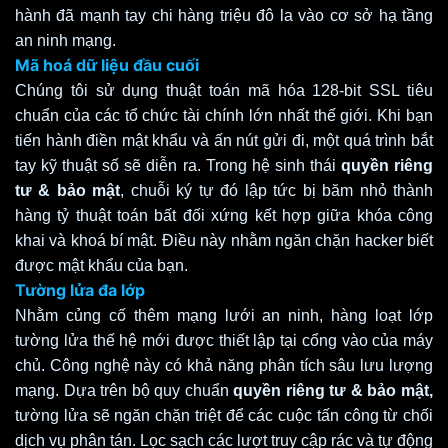
hành đã mạnh tay chi hàng triệu đô la vào cơ sở hạ tầng
an ninh mạng.
Mã hoá dữ liệu đầu cuối
Chúng tôi sử dụng thuật toán mã hóa 128-bit SSL tiêu
chuẩn của các tổ chức tài chính lớn nhất thế giới. Khi bạn
tiến hành điền mật khẩu và ấn nút gửi đi, một quá trình bắt
tay kỹ thuật số sẽ diễn ra. Trong hệ sinh thái
quyền riêng
tư & bảo mật
, chuỗi ký tự đó lập tức bị băm nhỏ thành
hàng tỷ thuật toán bất đối xứng kết hợp giữa khóa công
khai và khoá bí mật. Điều này nhằm ngăn chặn hacker biết
được mật khẩu của bạn.
Tường lửa đa lớp
Nhằm củng cố thêm mạng lưới an ninh, hàng loạt lớp
tường lửa thế hệ mới được thiết lập tại cổng vào của máy
chủ. Công nghệ này có khả năng phân tích sâu lưu lượng
mạng. Dựa trên bộ quy chuẩn
quyền riêng tư & bảo mật,
tường lửa sẽ ngăn chặn triệt để các cuộc tấn công từ chối
dịch vụ phân tán. Lọc sạch các lượt truy cập rác và tự động