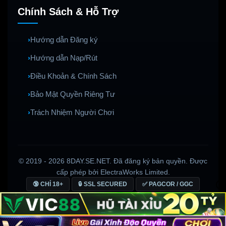
Chính Sách & Hỗ Trợ
Hướng dẫn Đăng ký
Hướng dẫn Nạp/Rút
Điều Khoản & Chính Sách
Bảo Mật Quyền Riêng Tư
Trách Nhiệm Người Chơi
© 2019 - 2026 8DAY.SE.NET. Đã đăng ký bản quyền. Được
cấp phép bởi ElectraWorks Limited.
🔞 CHỈ 18+
🔒 SSL SECURED
✅ PAGCOR / GGC
Copyright © 2019 - 2025 8DAY. All rights reserved.