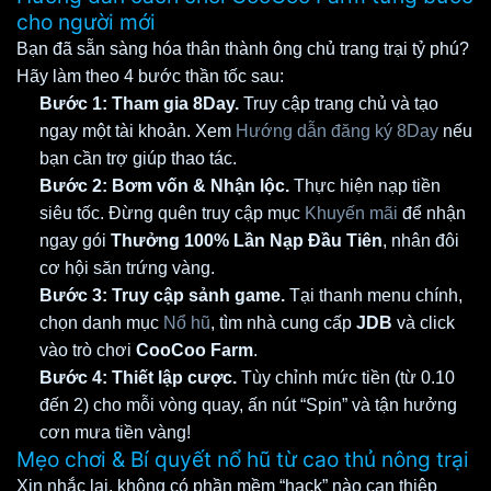
cho người mới
Bạn đã sẵn sàng hóa thân thành ông chủ trang trại tỷ phú?
Hãy làm theo 4 bước thần tốc sau:
Bước 1: Tham gia 8Day.
Truy cập trang chủ và tạo
ngay một tài khoản. Xem
Hướng dẫn đăng ký 8Day
nếu
bạn cần trợ giúp thao tác.
Bước 2: Bơm vốn & Nhận lộc.
Thực hiện nạp tiền
siêu tốc. Đừng quên truy cập mục
Khuyến mãi
để nhận
ngay gói
Thưởng 100% Lần Nạp Đầu Tiên
, nhân đôi
cơ hội săn trứng vàng.
Bước 3: Truy cập sảnh game.
Tại thanh menu chính,
chọn danh mục
Nổ hũ
, tìm nhà cung cấp
JDB
và click
vào trò chơi
CooCoo Farm
.
Bước 4: Thiết lập cược.
Tùy chỉnh mức tiền (từ 0.10
đến 2) cho mỗi vòng quay, ấn nút “Spin” và tận hưởng
cơn mưa tiền vàng!
Mẹo chơi & Bí quyết nổ hũ từ cao thủ nông trại
Xin nhắc lại, không có phần mềm “hack” nào can thiệp