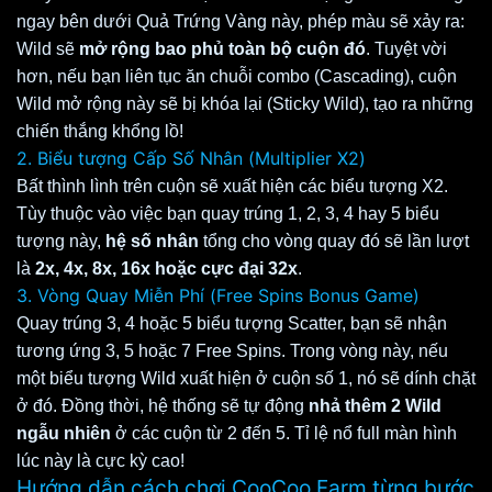
ngay bên dưới Quả Trứng Vàng này, phép màu sẽ xảy ra:
Wild sẽ
mở rộng bao phủ toàn bộ cuộn đó
. Tuyệt vời
hơn, nếu bạn liên tục ăn chuỗi combo (Cascading), cuộn
Wild mở rộng này sẽ bị khóa lại (Sticky Wild), tạo ra những
chiến thắng khổng lồ!
2. Biểu tượng Cấp Số Nhân (Multiplier X2)
Bất thình lình trên cuộn sẽ xuất hiện các biểu tượng X2.
Tùy thuộc vào việc bạn quay trúng 1, 2, 3, 4 hay 5 biểu
tượng này,
hệ số nhân
tổng cho vòng quay đó sẽ lần lượt
là
2x, 4x, 8x, 16x hoặc cực đại 32x
.
3. Vòng Quay Miễn Phí (Free Spins Bonus Game)
Quay trúng 3, 4 hoặc 5 biểu tượng Scatter, bạn sẽ nhận
tương ứng 3, 5 hoặc 7 Free Spins. Trong vòng này, nếu
một biểu tượng Wild xuất hiện ở cuộn số 1, nó sẽ dính chặt
ở đó. Đồng thời, hệ thống sẽ tự động
nhả thêm 2 Wild
ngẫu nhiên
ở các cuộn từ 2 đến 5. Tỉ lệ nổ full màn hình
lúc này là cực kỳ cao!
Hướng dẫn cách chơi CooCoo Farm từng bước