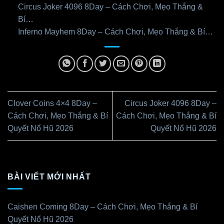
Circus Joker 4096 8Day – Cách Chơi, Mẹo Thắng &
Bí…
Inferno Mayhem 8Day – Cách Chơi, Mẹo Thắng & Bí…
Clover Coins 4×4 8Day –
Circus Joker 4096 8Day –
Cách Chơi, Mẹo Thắng & Bí
Cách Chơi, Mẹo Thắng & Bí
Quyết Nổ Hũ 2026
Quyết Nổ Hũ 2026
BÀI VIẾT MỚI NHẤT
Caishen Coming 8Day – Cách Chơi, Mẹo Thắng & Bí
Quyết Nổ Hũ 2026