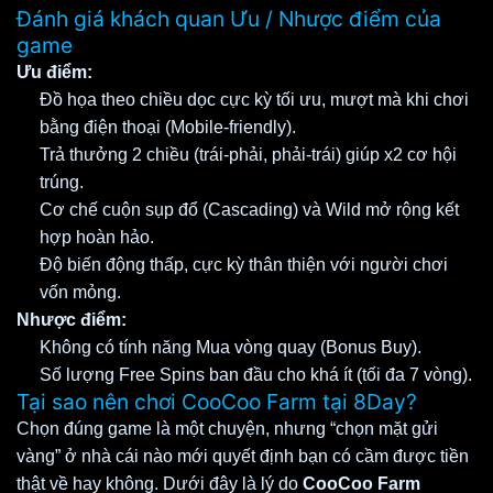
Đánh giá khách quan Ưu / Nhược điểm của
game
Ưu điểm:
Đồ họa theo chiều dọc cực kỳ tối ưu, mượt mà khi chơi
bằng điện thoại (Mobile-friendly).
Trả thưởng 2 chiều (trái-phải, phải-trái) giúp x2 cơ hội
trúng.
Cơ chế cuộn sụp đổ (Cascading) và Wild mở rộng kết
hợp hoàn hảo.
Độ biến động thấp, cực kỳ thân thiện với người chơi
vốn mỏng.
Nhược điểm:
Không có tính năng Mua vòng quay (Bonus Buy).
Số lượng Free Spins ban đầu cho khá ít (tối đa 7 vòng).
Tại sao nên chơi CooCoo Farm tại 8Day?
Chọn đúng game là một chuyện, nhưng “chọn mặt gửi
vàng” ở nhà cái nào mới quyết định bạn có cầm được tiền
thật về hay không. Dưới đây là lý do
CooCoo Farm