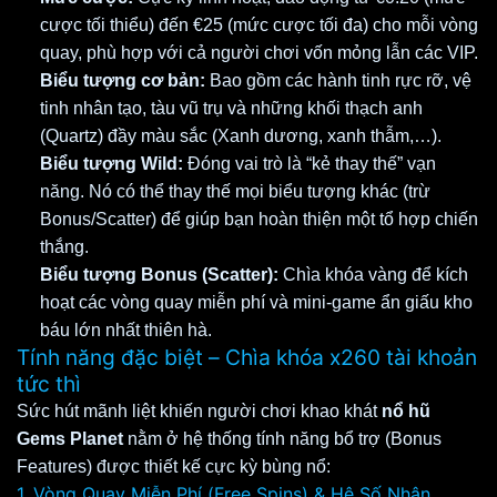
cược tối thiểu) đến €25 (mức cược tối đa) cho mỗi vòng
quay, phù hợp với cả người chơi vốn mỏng lẫn các VIP.
Biểu tượng cơ bản:
Bao gồm các hành tinh rực rỡ, vệ
tinh nhân tạo, tàu vũ trụ và những khối thạch anh
(Quartz) đầy màu sắc (Xanh dương, xanh thẫm,…).
Biểu tượng Wild:
Đóng vai trò là “kẻ thay thế” vạn
năng. Nó có thể thay thế mọi biểu tượng khác (trừ
Bonus/Scatter) để giúp bạn hoàn thiện một tổ hợp chiến
thắng.
Biểu tượng Bonus (Scatter):
Chìa khóa vàng để kích
hoạt các vòng quay miễn phí và mini-game ẩn giấu kho
báu lớn nhất thiên hà.
Tính năng đặc biệt – Chìa khóa x260 tài khoản
tức thì
Sức hút mãnh liệt khiến người chơi khao khát
nổ hũ
Gems Planet
nằm ở hệ thống tính năng bổ trợ (Bonus
Features) được thiết kế cực kỳ bùng nổ:
1. Vòng Quay Miễn Phí (Free Spins) & Hệ Số Nhân