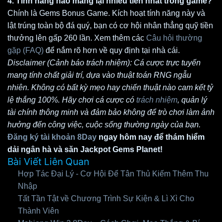
4. Tính năng nào mang lại nhiều tiền nhất trong game?
Chính là Gems Bonus Game. Kích hoạt tính năng này và
lật trúng toàn bộ đá quý, bạn có cơ hội nhân thẳng quỹ tiền
thưởng lên gấp 260 lần. Xem thêm các
Câu hỏi thường
gặp (FAQ)
để nắm rõ hơn về quy định tại nhà cái.
Disclaimer (Cảnh báo trách nhiệm): Cá cược trực tuyến
mang tính chất giải trí, dựa vào thuật toán RNG ngẫu
nhiên. Không có bất kỳ mẹo hay chiến thuật nào cam kết tỷ
lệ thắng 100%. Hãy chơi cá cược có
trách nhiệm
, quản lý
tài chính thông minh và đảm bảo không để trò chơi làm ảnh
hưởng đến công việc, cuộc sống thường ngày của bạn.
Đăng ký tài khoản 8Day
ngay hôm nay để thám hiểm
dải ngân hà và săn Jackpot Gems Planet!
Bài Viết Liên Quan
Hợp Tác Đại Lý - Cơ Hội Để Tân Thủ Kiếm Thêm Thu
Nhập
Tất Tần Tật về Chương Trình Sự Kiện & Lì Xì Cho
Thành Viên