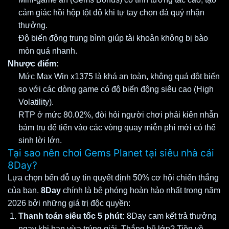
cảm giác hồi hộp tột độ khi tự tay chọn đá quý nhận
thưởng.
Độ biến động trung bình giúp tài khoản không bị bào
mòn quá nhanh.
Nhược điểm:
Mức Max Win x1375 là khá an toàn, không quá đột biến
so với các dòng game có độ biến động siêu cao (High
Volatility).
RTP ở mức 80.02%, đòi hỏi người chơi phải kiên nhẫn
bám trụ để tiến vào các vòng quay miễn phí mới có thể
sinh lời lớn.
Tại sao nên chơi Gems Planet tại siêu nhà cái
8Day?
Lựa chọn bến đỗ uy tín quyết định 50% cơ hội chiến thắng
của bạn.
8Day
chính là bệ phóng hoàn hảo nhất trong năm
2026 bởi những giá trị độc quyền:
Thanh toán siêu tốc 5 phút:
8Day cam kết trả thưởng
ngay khi bạn vừa trúng giải. Thắng hũ lớn? Tiền về