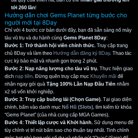
tới 260 lần
!
Hướng dẫn chơi Gems Planet từng bước cho
người mới tại 8Day
Chỉ với 4 bước cơ bản dưới đây, bạn đã sẵn sàng nổ máy
tàu vũ trụ và du hành cùng
Gems Planet 8Day
:
Bước 1: Trở thành hội viên chính thức.
Truy cập trang
chủ 8Day và làm theo
Hướng dẫn đăng ký 8Day
. Thao tác
cực kỳ bảo mật và nhanh gọn trong 2 phút.
Bước 2: Nạp năng lượng cho tàu vũ trụ.
Thực hiện giao
dịch
nạp tiền
. Đừng quên truy cập mục
Khuyến mãi
để
nhận ngay gói quà
Tặng 100% Lần Nạp Đầu Tiên
nhằm
x2 số vốn khởi nghiệp.
Bước 3: Truy cập buồng lái (Chọn Game).
Tại giao diện
chính, bấm vào danh mục
Nổ Hũ (Slots)
, tìm kiếm từ khóa
“Gems Planet” (của nhà cung cấp MGA Games).
Bước 4: Thiết lập cược và Khởi hành.
Sử dụng menu để
tùy chỉnh vị trí nút bấm sao cho thuận tay nhất. Tinh chỉnh
mức bet phù hợp với số dư và nhấn nút “Quay” (Spin) để