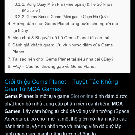
1. Vòng Quay Miễn Phí (Free Spins) & Hệ Số Nhân
(Multiplier)
2. Gems Bonus Game (Mini-game Chọn Đá Quý)
Hướng dẫn chơi Gems Planet từng bước cho người mới
tại 8Day
Mẹo chơi & Bí quyết nổ hũ Gems Planet từ cao thủ
Đánh giá khách quan: Ưu và Nhược điểm của Gems
Planet
Tại sao nên chơi Gems Planet tại siêu nhà cái 8Day?
FAQ – Câu hỏi thường gặp về Gems Planet
Giới thiệu Gems Planet – Tuyệt Tác Không
Gian Từ MGA Games
Gems Planet
là một tựa game
Slot online
đình đám được
phát triển bởi nhà cung cấp phần mềm danh tiếng
MGA
Games
. Lấy cảm hứng từ chủ đề vũ trụ viễn tưởng (Space
Adventure), trò chơi mở ra một thế giới mới tràn ngập các
hành tinh lạ, vệ tinh nhân tạo và những viên đá quý lấp
lánh mang sức mạnh năng lượng khổng lồ.