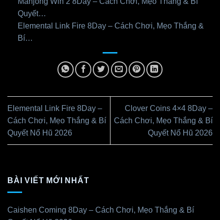
Mahjong Win 2 8Day – Cách Chơi, Mẹo Thắng & Bí
Quyết…
Elemental Link Fire 8Day – Cách Chơi, Mẹo Thắng &
Bí…
Elemental Link Fire 8Day –
Clover Coins 4×4 8Day –
Cách Chơi, Mẹo Thắng & Bí
Cách Chơi, Mẹo Thắng & Bí
Quyết Nổ Hũ 2026
Quyết Nổ Hũ 2026
BÀI VIẾT MỚI NHẤT
Caishen Coming 8Day – Cách Chơi, Mẹo Thắng & Bí