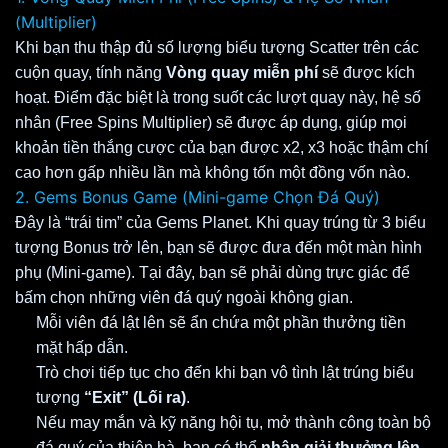
(Multiplier)
Khi bạn thu thập đủ số lượng biểu tượng Scatter trên các
cuộn quay, tính năng
Vòng quay miễn phí
sẽ được kích
hoạt. Điểm đặc biệt là trong suốt các lượt quay này, hệ số
nhân (Free Spins Multiplier) sẽ được áp dụng, giúp mọi
khoản tiền thắng cược của bạn được x2, x3 hoặc thậm chí
cao hơn gấp nhiều lần mà không tốn một đồng vốn nào.
2. Gems Bonus Game (Mini-game Chọn Đá Quý)
Đây là “trái tim” của Gems Planet. Khi quay trúng từ 3 biểu
tượng Bonus trở lên, bạn sẽ được đưa đến một màn hình
phụ (Mini-game). Tại đây, bạn sẽ phải dùng trực giác để
bấm chọn những viên đá quý ngoài không gian.
Mỗi viên đá lật lên sẽ ẩn chứa một phần thưởng tiền
mặt hấp dẫn.
Trò chơi tiếp tục cho đến khi bạn vô tình lật trúng biểu
tượng
“Exit” (Lối ra)
.
Nếu may mắn và kỹ năng hội tụ, mở thành công toàn bộ
đá quý của thiên hà, bạn có thể
nhân giải thưởng lên