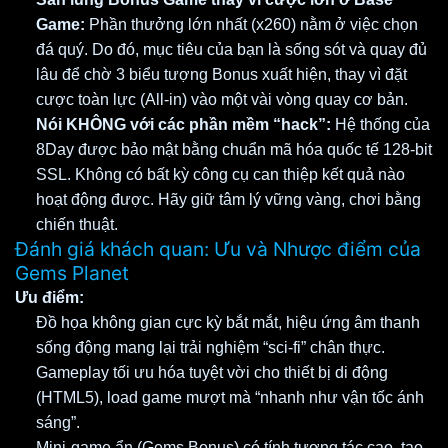
Game:
Phần thưởng lớn nhất (x260) nằm ở việc chọn
đá quý. Do đó, mục tiêu của bạn là sống sót và quay đủ
lâu để chờ 3 biểu tượng Bonus xuất hiện, thay vì đặt
cược toàn lực (All-in) vào một vài vòng quay cơ bản.
Nói KHÔNG với các phần mềm “hack”:
Hệ thống của
8Day được bảo mật bằng chuẩn mã hóa quốc tế 128-bit
SSL. Không có bất kỳ công cụ can thiệp kết quả nào
hoạt động được. Hãy giữ tâm lý vững vàng, chơi bằng
chiến thuật.
Đánh giá khách quan: Ưu và Nhược điểm của
Gems Planet
Ưu điểm:
Đồ họa không gian cực kỳ bắt mắt, hiệu ứng âm thanh
sống động mang lại trải nghiệm “sci-fi” chân thực.
Gameplay tối ưu hóa tuyệt vời cho thiết bị di động
(HTML5), load game mượt mà “nhanh như vận tốc ánh
sáng”.
Mini-game ẩn (Gems Bonus) có tính tương tác cao, tạo