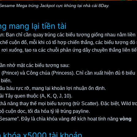
esame Mega trúng Jackpot cực khủng tại nhà cái 8Day.
g mang lại tiền tài
ản: Bạn chỉ cần quay trúng các biểu tượng giống nhau nằm liền
chế cuộn đổ, mỗi khi có tổ hợp chiến thắng, các biểu tượng đó
rơi xuống, tạo ra các chuỗi phản ứng dây chuyền thắng liên ti
cần nhớ mặt các biểu tượng sau:
(Prince) và Công chúa (Princess). Chỉ cần xuất hiện đủ 6 biểu
biến.
 báu rực rỡ, mang lại khoản lợi nhuận ổn định.
i Tây quen thuộc (A, K, Q, J, 10).
hả năng thay thế mọi biểu tượng (trừ Scatter). Đặc biệt, Wild tr
 cuộn dọc, tối đa hóa tỷ lệ trúng payline.
esame”. Đây là chìa khóa vàng để kích hoạt tính năng
vòng
a khóa x5000 tài khoản