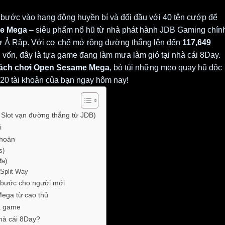
 bước vào hang động huyền bí và đối đầu với 40 tên cướp để
e Mega
– siêu phẩm nổ hũ từ nhà phát hành JDB Gaming chính
mơ Ả Rập. Với cơ chế mở rộng đường thắng lên đến
117,649
 vốn, đây là tựa game đang làm mưa làm gió tại nhà cái 8Day.
ách chơi Open Sesame Mega
, bỏ túi những mẹo quay hũ độc
x20 tài khoản của bạn ngay hôm nay!
Slot vạn đường thắng từ JDB)
i
khoản
s)
đa)
 Split Way
bước cho người mới
ega từ cao thủ
a game
hà cái 8Day?