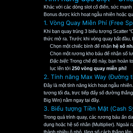
Khác với các dòng slot cổ điển, sức mạnh
Bonus được kích hoạt ngẫu nhiên hoặc qu
1. Vòng Quay Miễn Phí (Free Sp
Khi bạn quay trúng 3 biểu tượng Scatter 
thức mở ra. Trước khi vòng quay bắt đầu,
Chọn một chiếc bình để nhận
hệ số nhâ
Chọn một rương kho báu để nhận số 
Đặc biệt:
Trong chế độ này, bạn hoàn toà
lục lên tới
250 vòng quay miễn phí
!
2. Tính năng Max Way (Đường t
Đây là một tính năng kích hoạt ngẫu nhiên.
tượng tối đa, trực tiếp đẩy số đường thắng
Big Win) nằm ngay tại đây.
3. Biểu tượng Tiền Mặt (Cash S
Trong quá trình quay, các rương báu ẩn da
dụng hoặc hệ số nhân (Multiplier). Ngoài r
thành nhiều ô nhỏ, tăng số cách thắng lê