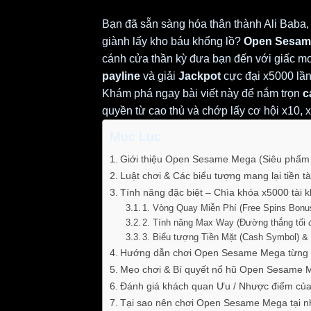
Bạn đã sẵn sàng hóa thân thành Ali Baba,
giành lấy kho báu khổng lồ?
Open Sesam
cánh cửa thần kỳ đưa bạn đến với giấc 
payline
và giải
Jackpot
cực đại x5000 lần
Khám phá ngay bài viết này để nắm trọn
c
quyền từ cao thủ và chớp lấy cơ hội x10, 
Mục Lục
Giới thiệu Open Sesame Mega (Siêu phẩm 
Luật chơi & Các biểu tượng mang lại tiền tà
Tính năng đặc biệt – Chìa khóa x5000 tài 
1. Vòng Quay Miễn Phí (Free Spins Bonu
2. Tính năng Max Way (Đường thắng tối 
3. Biểu tượng Tiền Mặt (Cash Symbol) &
Hướng dẫn chơi Open Sesame Mega từng 
Mẹo chơi & Bí quyết nổ hũ Open Sesame M
Đánh giá khách quan Ưu / Nhược điểm củ
Tại sao nên chơi Open Sesame Mega tại n