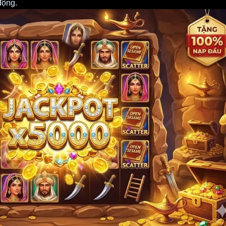
động.