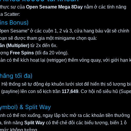
 thực sự của
Open Sesame Mega 8Day
nằm ở các tính năng
a Scatter:
ins Bonus)
“Open Sesame” ở các cuộn 1, 2 và 3, cửa hang báu vật sẽ chính
 bạn sẽ được tham gia một minigame chọn quà:
n (Multiplier)
từ 2x đến 6x.
lượng
Free Spins
(tối đa 20 vòng).
n có thể kích hoạt lại (retrigger) thêm vòng quay, với giới hạn 
hắng tối đa)
 Hệ thống sẽ tự động ép khuôn lưới slot để hiển thị số lượng b
 (payline) lên con số kịch trần
117,649
. Cơ hội nổ siêu hũ (Supe
ymbol) & Split Way
nh có thể rơi xuống, ngay lập tức mở ra các khoản tiền thưởng 
a, tính năng
Split Way
có thể chẻ đôi các biểu tượng, biến 1 ô
n mức không tưởng.