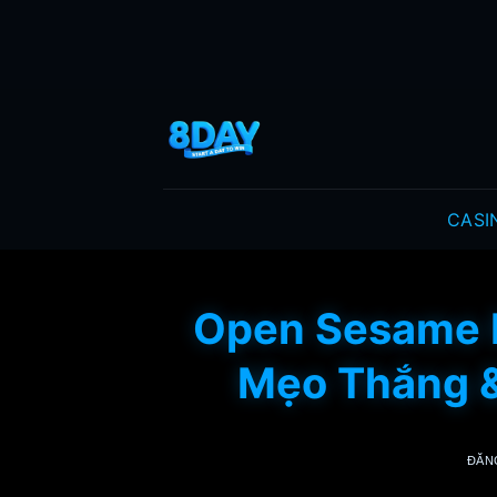
Bỏ
qua
nội
dung
CASI
Open Sesame 
Mẹo Thắng &
ĐĂN