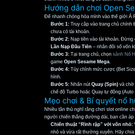
Hướng dẫn chơi Open Se
Để nhanh chóng hòa mình vào thế giới Ả R
Bước 1:
Truy cập vào trang chủ chính 
chưa có tài khoản.
Bước 2:
Nạp tiền vào tài khoản. Đừng 
Lần Nạp Đầu Tiên
– nhân đôi số vốn k
Bước 3:
Tại trang chủ, chọn
sảnh Nổ 
game
Open Sesame Mega
.
Bước 4:
Tùy chỉnh mức cược (Bet Size
hình.
Bước 5:
Nhấn nút
Quay (Spin)
và chờ 
chế độ Turbo hoặc Quay tự động (Auto 
Mẹo chơi & Bí quyết nổ 
Nhiều tân thủ nghĩ rằng chơi slot online 
người chiến thắng đường dài, bạn cần áp
Chiến thuật “Rình rập” với vốn nhỏ:
nhỏ và vừa rất thường xuyên. Hãy chia