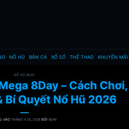
NO
NỔ HŨ
BẮN CÁ
XỔ SỐ
THỂ THAO
KHUYẾN MÃI
NỔ HŨ 8DAY
Mega 8Day – Cách Chơi,
 Bí Quyết Nổ Hũ 2026
G VÀO
THÁNG 4 25, 2026
BỞI
8DAY